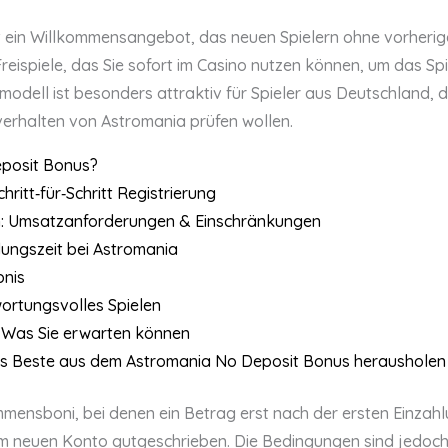
t ein Willkommensangebot, das neuen Spielern ohne vorherige
reispiele, das Sie sofort im Casino nutzen können, um das Sp
odell ist besonders attraktiv für Spieler aus Deutschland, d
verhalten von Astromania prüfen wollen.
eposit Bonus?
hritt‑für‑Schritt Registrierung
: Umsatzanforderungen & Einschränkungen
ngszeit bei Astromania
bnis
wortungsvolles Spielen
 Was Sie erwarten können
das Beste aus dem Astromania No Deposit Bonus herausholen
mensboni, bei denen ein Betrag erst nach der ersten Einzahlu
 neuen Konto gutgeschrieben. Die Bedingungen sind jedoch 