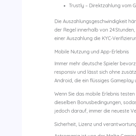
Trustly – Direktzahlung vom Gi
Die Auszahlungsgeschwindigkeit häng
der Regel innerhalb von 24 Stunden
einer Auszahlung die KYC‑Verifizier
Mobile Nutzung und App-Erlebnis
Immer mehr deutsche Spieler bevorzu
responsiv und lässt sich ohne zusätz
Android, die ein flüssiges Gameplay
Wenn Sie das mobile Erlebnis testen w
dieselben Bonusbedingungen, sodas
jedoch darauf, immer die neueste Ver
Sicherheit, Lizenz und verantwortun