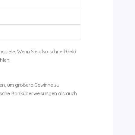
hspiele. Wenn Sie also schnell Geld
hlen.
en, um größere Gewinne zu
sische Banküberweisungen als auch