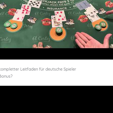
ompletter Leitfaden für deutsche Spieler
 Bonus?