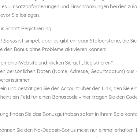
bt es Umsatzanforderungen und Einschränkungen bei den zuläs
bevor Sie loslegen.
ür‑Schritt Registrierung
t bonus
ist simpel, aber es gibt ein paar Stolpersteine, die Si
Sie den Bonus ohne Probleme aktivieren können:
tromania‑Website und klicken Sie auf „Registrieren“.
hren persönlichen Daten (Name, Adresse, Geburtsdatum) aus –
ereinstimmen.
ein und bestätigen Sie den Account über den Link, den Sie er
heint ein Feld für einen Bonuscode – hier tragen Sie den Cod
ung finden Sie das Bonusguthaben sofort in Ihrem Spielkonto
, können Sie den No‑Deposit‑Bonus meist nur einmal erhalten. 