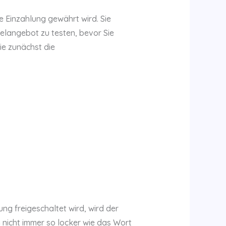
 Einzahlung gewährt wird. Sie
ielangebot zu testen, bevor Sie
ie zunächst die
ng freigeschaltet wird, wird der
nicht immer so locker wie das Wort