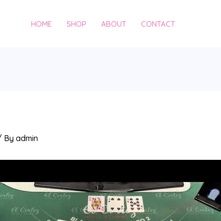
HOME
SHOP
ABOUT
CONTACT
/ By
admin