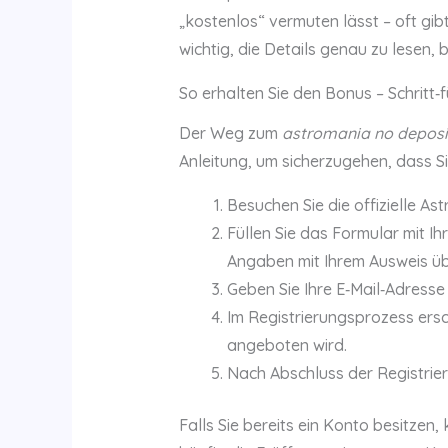
„kostenlos“ vermuten lässt – oft gi
wichtig, die Details genau zu lesen, 
So erhalten Sie den Bonus – Schritt‑f
Der Weg zum
astromania no deposi
Anleitung, um sicherzugehen, dass 
Besuchen Sie die offizielle As
Füllen Sie das Formular mit I
Angaben mit Ihrem Ausweis üb
Geben Sie Ihre E‑Mail‑Adresse 
Im Registrierungsprozess ersc
angeboten wird.
Nach Abschluss der Registrier
Falls Sie bereits ein Konto besitzen