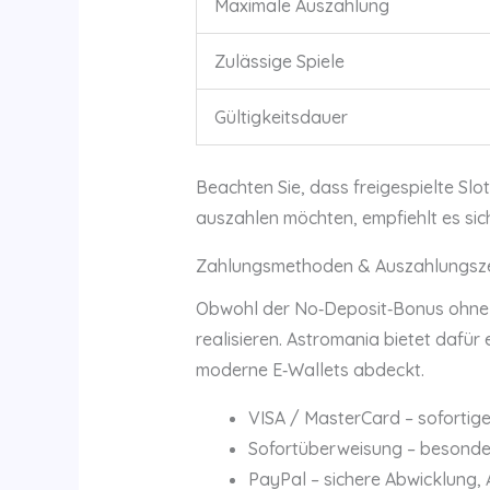
Maximale Auszahlung
Zulässige Spiele
Gültigkeitsdauer
Beachten Sie, dass freigespielte Slo
auszahlen möchten, empfiehlt es sic
Zahlungsmethoden & Auszahlungszei
Obwohl der No‑Deposit‑Bonus ohne E
realisieren. Astromania bietet dafür
moderne E‑Wallets abdeckt.
VISA / MasterCard – sofortige
Sofortüberweisung – besonders
PayPal – sichere Abwicklung, 