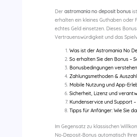
Der
astromania no deposit bonus
is
erhalten ein kleines Guthaben oder F
echtes Geld einsetzen. Dieses Bonusm
Vertrauenswürdigkeit und das Spiel
Was ist der Astromania No D
So erhalten Sie den Bonus – Sc
Bonusbedingungen verstehen
Zahlungsmethoden & Auszahlu
Mobile Nutzung und App-Erle
Sicherheit, Lizenz und verant
Kundenservice und Support –
Tipps für Anfänger: Wie Sie 
Im Gegensatz zu klassischen Willkom
No‑Deposit‑Bonus automatisch Ihrem