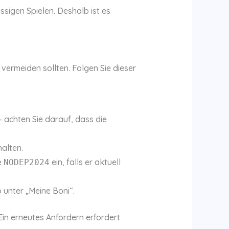
sigen Spielen. Deshalb ist es
e vermeiden sollten. Folgen Sie dieser
 achten Sie darauf, dass die
halten.
e
ein, falls er aktuell
NODEP2024
 unter „Meine Boni“.
Ein erneutes Anfordern erfordert