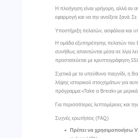
Η πλοήγηση είναι γρήγορη, αλλά αν αν
εφαρμογή και να την ανοίξετε ξανά. Σ
Υποστήριξη πελατών, ασφάλεια και υ
Η ομάδα εξυπηρέτησης πελατών του Ba
συνήθως απαντώνται μέσα σε λίγα λεπ
προστατεύεται με κρυπτογράφηση SSL 2
Σχετικά με το υπεύθυνο παιχνίδι, η 
λήψης ιστορικού στοιχημάτων για αυτο
πρόγραμμα «Take a Break» με μερικά 
Για περισσότερες λεπτομέρειες και τη
Συχνές ερωτήσεις (FAQ)
Πρέπει να χρησιμοποιήσω VP