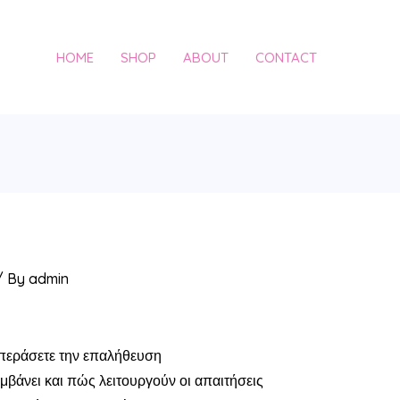
HOME
SHOP
ABOUT
CONTACT
/ By
admin
 περάσετε την επαλήθευση
βάνει και πώς λειτουργούν οι απαιτήσεις