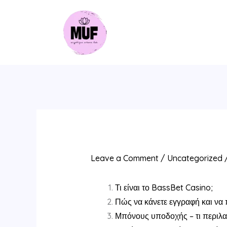
Skip
to
content
Leave a Comment
/
Uncategorized
Τι είναι το BassBet Casino;
Πώς να κάνετε εγγραφή και να
Μπόνους υποδοχής – τι περιλαμ