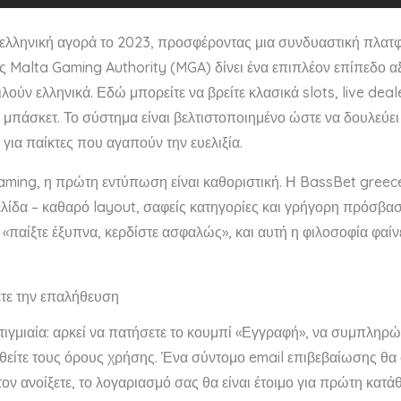
ελληνική αγορά το 2023, προσφέροντας μια συνδυαστική πλατφό
ης Malta Gaming Authority (MGA) δίνει ένα επιπλέον επίπεδο αξ
λούν ελληνικά. Εδώ μπορείτε να βρείτε κλασικά slots, live dea
μπάσκετ. Το σύστημα είναι βελτιστοποιημένο ώστε να δουλεύει 
 για παίκτες που αγαπούν την ευελιξία.
 gaming, η πρώτη εντύπωση είναι καθοριστική. Η BassBet greec
σελίδα – καθαρό layout, σαφείς κατηγορίες και γρήγορη πρόσβα
 «παίξτε έξυπνα, κερδίστε ασφαλώς», και αυτή η φιλοσοφία φαίνε
ετε την επαλήθευση
τιγμιαία: αρκεί να πατήσετε το κουμπί «Εγγραφή», να συμπληρώσ
εχθείτε τους όρους χρήσης. Ένα σύντομο email επιβεβαίωσης θα
ν ανοίξετε, το λογαριασμό σας θα είναι έτοιμο για πρώτη κατά