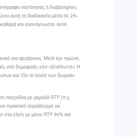
ντίγραφο ταυτότητας ή διαβατηρίου,
νει αυτή τη διαδικασία μέσα σε 24–
ι καθαρά και ευανάγνωστα· αυτό
νικό για αρχάριους. Μετά την πρώτη
ς στο δημοφιλές slot «Starburst». Η
 bonus και 10x το ποσό των δωρεάν
σε παιχνίδια με χαμηλό RTP (π.χ.
Ένα πρακτικό παράδειγμα: αν
τε στα slots με μέσο RTP 96% και