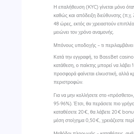
Η επαλήθευση (KYC) γίνεται μόνο ότα
καθώς και απόδειξη διεύθυνσης (π.χ.
48 ώρες, εκτός αν χρειαστούν επιπλέο
μειώνει τον χρόνο αναμονής.
Μπόνους υποδοχής – τι περιλαμβάνει 
Κατά την εγγραφή, το BassBet casino
κατάθεση, ο παίκτης μπορεί να λάβει
προσφορά φαίνεται ελκυστική, αλλά κ
περιστροφών.
Για να μην κολλήσετε στο «πρόσθετο»,
95‑96%). Έτσι, θα περάσετε πιο γρήγο
καταθέσετε 20 €, θα λάβετε 20 € bonu
μέση στοίχημα 0,50 €, χρειάζεστε περ
Μεθόδοι πληρωμής – καταθέσεις, ανά