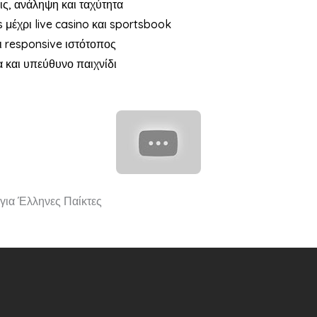
ς, ανάληψη και ταχύτητα
s μέχρι live casino και sportsbook
ι responsive ιστότοπος
 και υπεύθυνο παιχνίδι
για Έλληνες Παίκτες