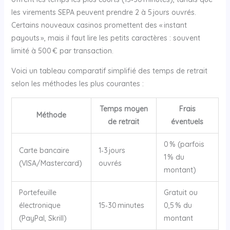
les virements SEPA peuvent prendre 2 à 5 jours ouvrés.
Certains nouveaux casinos promettent des « instant
payouts », mais il faut lire les petits caractères : souvent
limité à 500 € par transaction.
Voici un tableau comparatif simplifié des temps de retrait
selon les méthodes les plus courantes :
Temps moyen
Frais
Méthode
de retrait
éventuels
0 % (parfois
Carte bancaire
1‑3 jours
1 % du
(VISA/Mastercard)
ouvrés
montant)
Portefeuille
Gratuit ou
électronique
15‑30 minutes
0,5 % du
(PayPal, Skrill)
montant