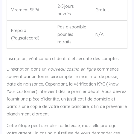
2‑5 jours
Virement SEPA
Gratuit
ouvrés
Pas disponible
Prepaid
pour les
N/A
(Paysafecard)
retraits
Inscription, vérification d’identité et sécurité des comptes
L’inscription dans un
nouveau casino en ligne
commence
souvent par un formulaire simple : e‑mail, mot de passe,
date de naissance. Cependant, la vérification KYC (Know
Your Customer) intervient dès le premier dépôt. Vous devrez
fournir une pièce d’identité, un justificatif de domicile et
parfois une copie de votre carte bancaire, afin de prévenir le
blanchiment d’argent.
Cette étape peut sembler fastidieuse, mais elle protège
votre argent. Un casino qui refuse de vous demander ces