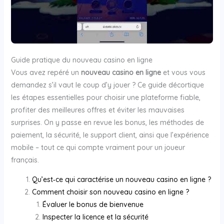
Guide pratique du nouveau casino en ligne
Vous avez repéré un
nouveau casino en ligne
et vous vous
demandez s’il vaut le coup d’y jouer ? Ce guide décortique
les étapes essentielles pour choisir une plateforme fiable,
profiter des meilleures offres et éviter les mauvaises
surprises. On y passe en revue les bonus, les méthodes de
paiement, la sécurité, le support client, ainsi que l’expérience
mobile – tout ce qui compte vraiment pour un joueur
français.
Qu’est‑ce qui caractérise un nouveau casino en ligne ?
Comment choisir son nouveau casino en ligne ?
Évaluer le bonus de bienvenue
Inspecter la licence et la sécurité