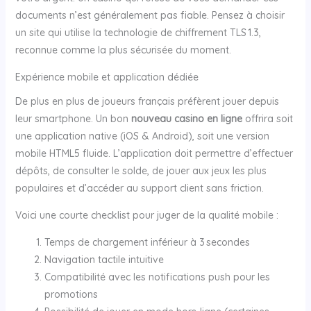
documents n’est généralement pas fiable. Pensez à choisir
un site qui utilise la technologie de chiffrement TLS 1.3,
reconnue comme la plus sécurisée du moment.
Expérience mobile et application dédiée
De plus en plus de joueurs français préfèrent jouer depuis
leur smartphone. Un bon
nouveau casino en ligne
offrira soit
une application native (iOS & Android), soit une version
mobile HTML5 fluide. L’application doit permettre d’effectuer
dépôts, de consulter le solde, de jouer aux jeux les plus
populaires et d’accéder au support client sans friction.
Voici une courte checklist pour juger de la qualité mobile :
Temps de chargement inférieur à 3 secondes
Navigation tactile intuitive
Compatibilité avec les notifications push pour les
promotions