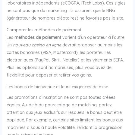
laboratoires indépendants (eCOGRA, iTech Labs). Ces sigles
ne sont pas que du marketing : ils assurent que le RNG
(générateur de nombres aléatoires) ne favorise pas le site.
Comparer les méthodes de paiement
Les
méthodes de paiement
varient d’un opérateur à l’autre.
Un
nouveau casino en ligne
devrait proposer au moins les
cartes bancaires (VISA, Mastercard), les portefeuilles
électroniques (PayPal, Skrill, Neteller) et les virements SEPA.
Plus les options sont nombreuses, plus vous avez de
flexibilité pour déposer et retirer vos gains.
Les bonus de bienvenue et leurs exigences de mise
Les promotions d’inscription ne sont pas toutes créées
égales. Au-delà du pourcentage de matching, portez
attention aux jeux exclusifs sur lesquels le bonus peut être
appliqué. Par exemple, certains sites limitent les bonus aux
machines à sous à haute volatilité, rendant la progression
vers le retrait plus lente.