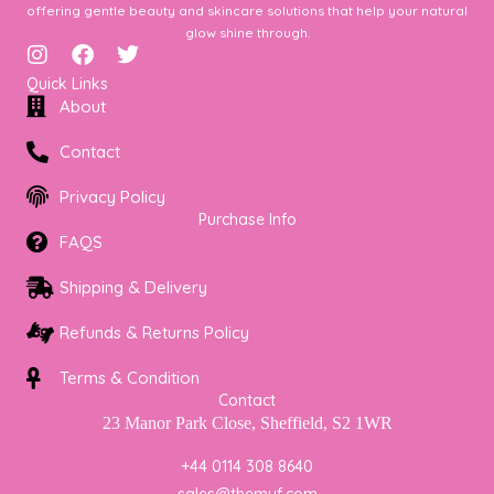
offering gentle beauty and skincare solutions that help your natural
glow shine through.
I
F
T
n
a
w
Quick Links
s
c
i
About
t
e
t
a
b
t
Contact
g
o
e
r
o
r
Privacy Policy
a
k
Purchase Info
m
FAQS
Shipping & Delivery
Refunds & Returns Policy
Terms & Condition
Contact
23 Manor Park Close, Sheffield, S2 1WR
+44 0114 308 8640