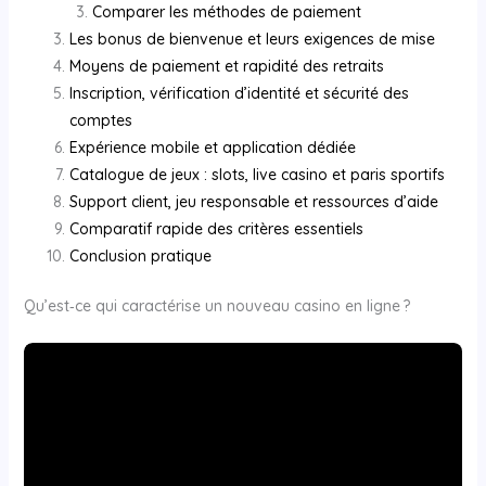
Comparer les méthodes de paiement
Les bonus de bienvenue et leurs exigences de mise
Moyens de paiement et rapidité des retraits
Inscription, vérification d’identité et sécurité des
comptes
Expérience mobile et application dédiée
Catalogue de jeux : slots, live casino et paris sportifs
Support client, jeu responsable et ressources d’aide
Comparatif rapide des critères essentiels
Conclusion pratique
Qu’est‑ce qui caractérise un nouveau casino en ligne ?