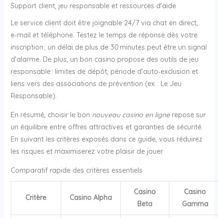
Support client, jeu responsable et ressources d’aide
Le service client doit être joignable 24/7 via chat en direct,
e‑mail et téléphone. Testez le temps de réponse dès votre
inscription ; un délai de plus de 30 minutes peut être un signal
d’alarme. De plus, un bon casino propose des outils de jeu
responsable : limites de dépôt, période d’auto‑exclusion et
liens vers des associations de prévention (ex. : Le Jeu
Responsable).
En résumé, choisir le bon
nouveau casino en ligne
repose sur
un équilibre entre offres attractives et garanties de sécurité.
En suivant les critères exposés dans ce guide, vous réduirez
les risques et maximiserez votre plaisir de jouer.
Comparatif rapide des critères essentiels
Casino
Casino
Critère
Casino Alpha
Beta
Gamma