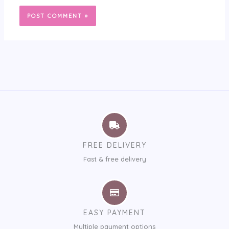
FREE DELIVERY
Fast & free delivery
EASY PAYMENT
Multiple payment options