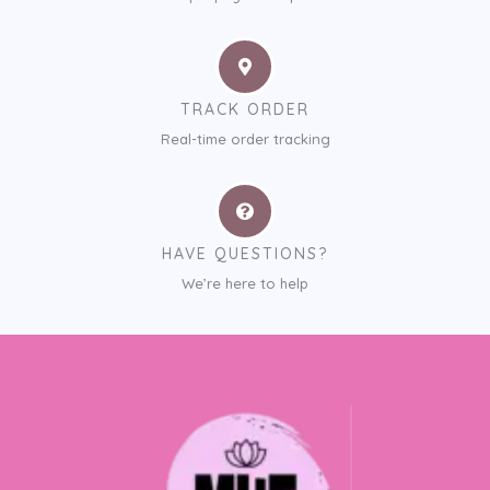
TRACK ORDER
Real-time order tracking
HAVE QUESTIONS?
We’re here to help