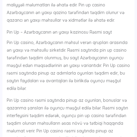
maliyyəli məlumatları ilə əhatə edir. Pin up casino
Azərbaycanın ən yaxşı qazino tərəfindən təqdim olunur və
qazancı ən yaxşı məhsullar və xidmətlər ilə əhatə edir.
Pin Up – Azərbaycanın ən yaxşı kazinosu Rəsmi sayt
Pin Up casino, Azərbaycanın məhsul verən qrupları arasında
ən yaxşı və məhsullu sirketdir. Rəsmi saytında pin up casino
tərəfindən təqdim olunmuş, bu sayt Azərbaycanın oyunçu
məşğul edən məqsədlərinin ən yaxşı variantıdır. Pin Up casino
rəsmi saytında pinup az adımlarla oyunları təqdim edir, bu
saytın faydaları və avantajları ilə birlikdə oyunçu məşğul
edilə bilər.
Pin Up casino rəsmi saytında pinup az oyunları, bonuslar və
qazanma şansları ilə oyunçu məşğul edilə bilər. Rəsmi saytın
interfeysini təqdim edərək, oyunçu pin up casino tərəfindən
təqdim olunan məhsulların əsas növü və tətbiqi haqqında
məlumat verir. Pin Up casino rəsmi saytında pinup az