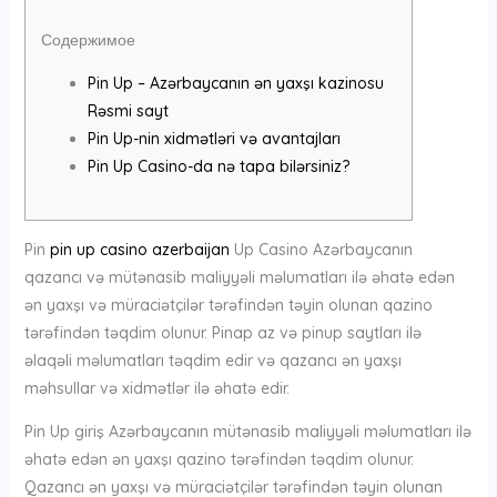
Содержимое
Pin Up – Azərbaycanın ən yaxşı kazinosu
Rəsmi sayt
Pin Up-nin xidmətləri və avantajları
Pin Up Casino-da nə tapa bilərsiniz?
Pin
pin up casino azerbaijan
Up Casino Azərbaycanın
qazancı və mütənasib maliyyəli məlumatları ilə əhatə edən
ən yaxşı və müraciətçilər tərəfindən təyin olunan qazino
tərəfindən təqdim olunur. Pinap az və pinup saytları ilə
əlaqəli məlumatları təqdim edir və qazancı ən yaxşı
məhsullar və xidmətlər ilə əhatə edir.
Pin Up giriş Azərbaycanın mütənasib maliyyəli məlumatları ilə
əhatə edən ən yaxşı qazino tərəfindən təqdim olunur.
Qazancı ən yaxşı və müraciətçilər tərəfindən təyin olunan